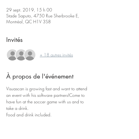
29 sept. 2019, 15 h 00
Stade Saputo, 4750 Rue Sherbrooke E,
Montréal, QC H1V 3S8
Invités
+ 18 autres invités
À propos de l'événement
Visuascan is growing fast and want to attend 
an event with his software partners!Come to 
have fun at the soccer game with us and to 
take a drink.
Food and drink included.