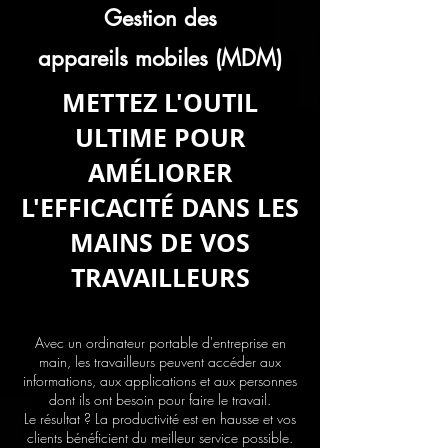
Gestion des
appareils mobiles (MDM)
METTEZ L'OUTIL
ULTIME POUR
AMÉLIORER
L'EFFICACITÉ DANS LES
MAINS DE VOS
TRAVAILLEURS
Avec un ordinateur portable d'entreprise en
main, les travailleurs peuvent accéder aux
informations, aux applications et aux personnes
dont ils ont besoin pour faire le travail.
Le résultat ? La productivité est en hausse et vos
clients bénéficient du meilleur service possible.