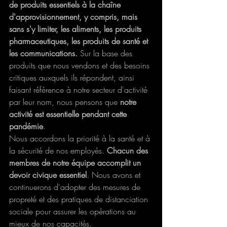
de produits essentiels à la chaîne 
d'approvisionnement, y compris, mais 
sans s'y limiter, les aliments, les produits 
pharmaceutiques, les produits de santé et 
les communications. 
Sur la base des 
produits que nous vendons et des besoins 
critiques auxquels ils répondent, ainsi 
faisant référence à notre secteur d'activité 
par leur nom, nous pensons que 
notre 
activité est essentielle pendant cette 
pandémie
.
Nous accordons la priorité à la santé et à 
la sécurité de nos employés. 
Chacun des 
membres de notre équipe accomplit un 
devoir civique essentiel
. Nous avons et 
continuerons d'adopter des mesures de 
propreté et des pratiques de distanciation 
sociale pour assurer les opérations au 
mieux de nos capacités.