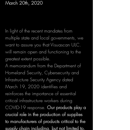
March 20th, 2020
In light of the recent mandates from 
multiple state and local governments, we 
want to assure you that Visuascan ULC. 
will remain open and functioning to the 
greatest extent possible.
A memorandum from the Department of 
Homeland Security, Cybersecurity and 
Infrastructure Security Agency dated 
March 19, 2020 identifies and 
reinforces the importance of essential 
critical infrastructure workers during 
COVID-19 response. 
Our products play a 
crucial role in the production of supplies 
to manufacturers of products critical to the 
supply chain including, but not limited to, 