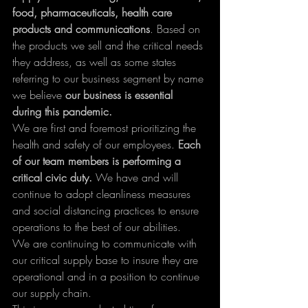
food, pharmaceuticals, health care 
products and communications
. Based on 
the products we sell and the critical needs 
they address, as well as some states 
referring to our business segment by name 
we believe 
our business is essential 
during this pandemic.
We are first and foremost prioritizing the 
health and safety of our employees. 
Each 
of our team members is performing a 
critical civic duty.
 We have and will 
continue to adopt cleanliness measures 
and social distancing practices to ensure 
operations to the best of our abilities.
We are continuing to communicate with 
our critical supply base to insure they are 
operational and in a position to continue 
our supply chain. 