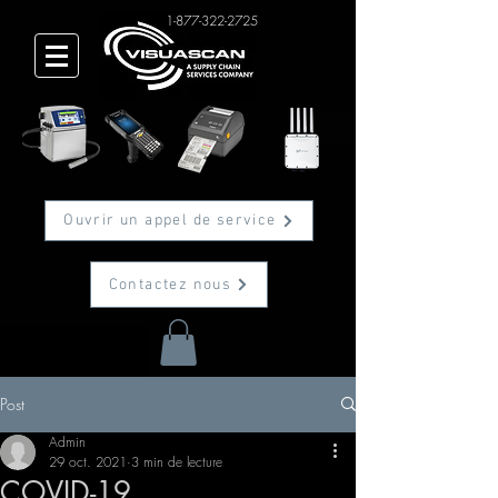
1-877-322-2725
Ouvrir un appel de service
Contactez nous
Post
Admin
29 oct. 2021
3 min de lecture
COVID-19