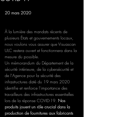
20 mars 2020
À la lumière des mandats récents de 
plusieurs États et gouvernements locaux, 
nous voulons vous assurer que Visuascan 
ULC restera ouvert et fonctionnera dans la 
mesure du possible.
Un mémorandum du Département de la 
sécurité intérieure, de la cybersécurité et 
de l'Agence pour la sécurité des 
infrastructures daté du 19 mars 2020 
identifie et renforce l'importance des 
travailleurs des infrastructures essentielles 
lors de la réponse COVID-19. 
Nos 
produits jouent un rôle crucial dans la 
production de fournitures aux fabricants 