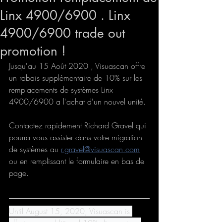
Linx 4900/6900 . Linx
4900/6900 trade out
promotion !
Jusqu'au 15 Août 2020 , Visuascan offre 
un rabais supplémentaire de 10% sur les 
remplacements de systèmes Linx 
4900/6900 a l'achat d'un nouvel unité. 
Contactez rapidement Richard Gravel qui 
pourra vous assister dans votre migration 
de systèmes au 
r.gravel@visuascan.com
ou en remplissant le formulaire en bas de 
page.
Until August 15, 2020, Visuascan is 