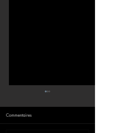
Commentaires
Zebra Fulfillment Edge