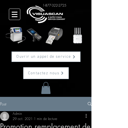
1-877-322-2725
Ouvrir un appel de service
Contactez nous
Post
Admin
29 oct. 2021
1 min de lecture
Promotion remplacement de