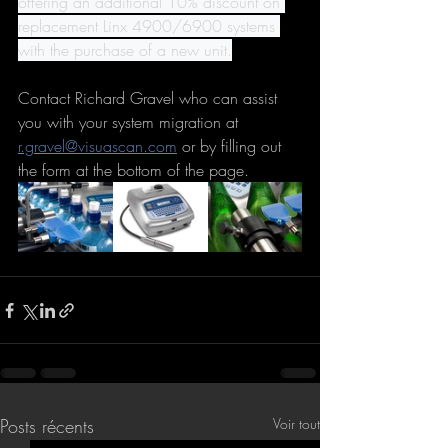
offering an additional 10% discount on 
replacement Linx 4900/6900 systems 
with the purchase of a new unit.
Contact Richard Gravel who can assist 
you with your system migration at 
r.gravel@visuascan.com
 or by filling out 
the form at the bottom of the page.
Posts récents
Voir tout